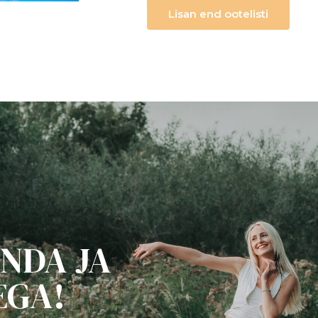
Lisan end ootelisti
NDA JA
EGA!