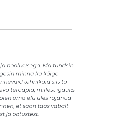
 ja hoolivusega. Ma tundsin
lgesin minna ka kõige
nevaid tehnikaid siis ta
eva teraapia, millest igaüks
t olen oma elu üles rajanud
nnen, et saan taas vabalt
 ja ootustest.​