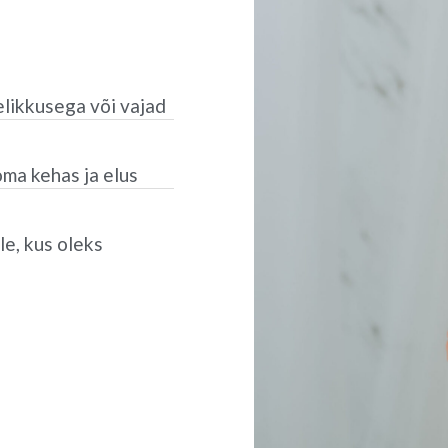
elikkusega või vajad
oma kehas ja elus
le, kus oleks