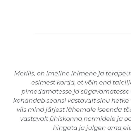
Merliis, on imeline inimene ja terapeu
esimest korda, et võin end täie
pimedamatesse ja sügavamatesse sop
kohandab seansi vastavalt sinu hetke v
viis mind järjest lähemale iseenda tõ
vastavalt ühiskonna normidele ja oo
hingata ja julgen oma elu