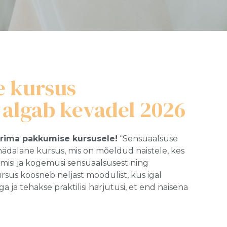
e kursus
algab kevadel 2026
parima pakkumise kursusele!
“Sensuaalsuse
ädalane kursus, mis on mõeldud naistele, kes
isi ja kogemusi sensuaalsusest ning
sus koosneb neljast moodulist, kus igal
 ja tehakse praktilisi harjutusi, et end naisena