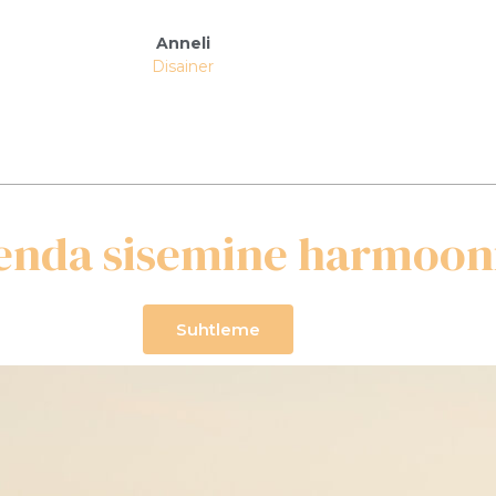
Anneli
Disainer
 enda sisemine harmoon
Suhtleme