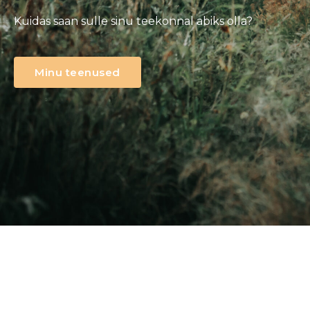
Kuidas saan sulle sinu teekonnal abiks olla?
Minu teenused