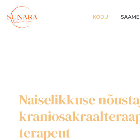
KODU
SAAME
Naiselikkuse nõustaj
kraniosakraalteraa
terapeut