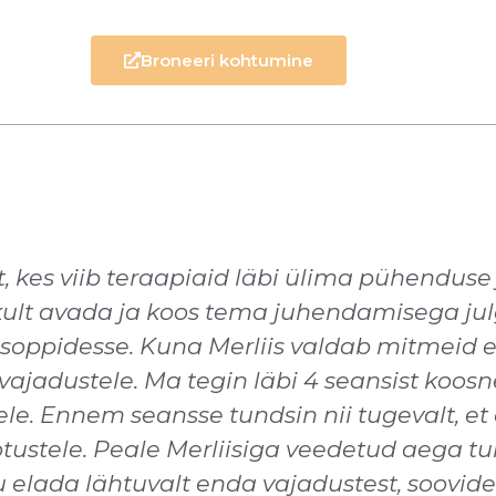
Broneeri kohtumine
t, kes viib teraapiaid läbi ülima pühenduse
likult avada ja koos tema juhendamisega ju
pidesse. Kuna Merliis valdab mitmeid eri
ajadustele. Ma tegin läbi 4 seansist koosn
ele. Ennem seansse tundsin nii tugevalt, e
tustele. Peale Merliisiga veedetud aega tu
 elada lähtuvalt enda vajadustest, soovidest