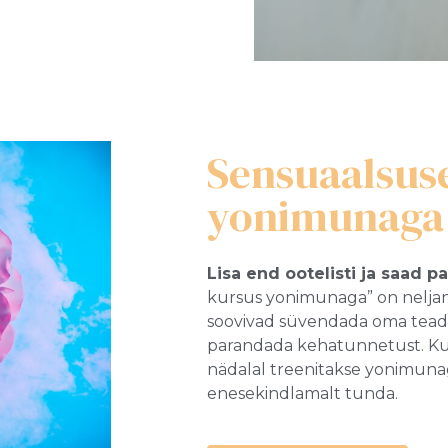
Sensuaalsus
yonimunaga 
Lisa end ootelisti ja saad 
kursus yonimunaga” on neljan
soovivad süvendada oma teadm
parandada kehatunnetust. Kur
nädalal treenitakse yonimunaga
enesekindlamalt tunda.