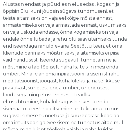
Alustasin endast ja püüdlesin elus edasi, kogesin ja
õppisin Elu, kuni jõudsin sügava tundmuseni, et
teiste aitamiseks on vaja eelkõige mõista ennast,
armastamiseks on vaja armastada ennast, uskumiseks
on vaja uskuda endasse, õnne kogemiseks on vaja
endale õnne lubada ja rahulolu saavutamiseks tunda
end iseendaga rahulolevana. Seetõttu tean, et oma
klientide parimaks mõistmiseks ja aitamiseks ei piisa
vaid haridusest. Iseenda sügavuti tunnetamine ja
mõistmine aitab tõeliselt näha ka teisi inimesi enda
ümber. Mina leian oma inpiratsiooni ja sisemist rahu
meditatsioonist, joogast, kohaloleku ja naiselikkuse
praktikast, suhetest enda ümber, ühendusest
loodusega ning elust enesest. Teadlik
ellusuhtumine, kohalolek igas hetkes ja enda
sisemaailma eest hoolitsemine on tekitanud minus
sügava inimese tunnetuse ja suurepärase koostöö
oma intuitsiooniga. See sisemine tunnetus aitab mul
mõista, mida klient tõeliselt vajab ja näha kuidas