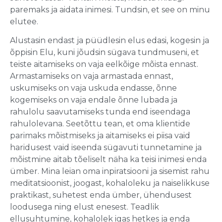
paremaks ja aidata inimesi. Tundsin, et see on minu
elutee.
Alustasin endast ja püüdlesin elus edasi, kogesin ja
õppisin Elu, kuni jõudsin sügava tundmuseni, et
teiste aitamiseks on vaja eelkõige mõista ennast.
Armastamiseks on vaja armastada ennast,
uskumiseks on vaja uskuda endasse, õnne
kogemiseks on vaja endale õnne lubada ja
rahulolu saavutamiseks tunda end iseendaga
rahulolevana. Seetõttu tean, et oma klientide
parimaks mõistmiseks ja aitamiseks ei piisa vaid
haridusest vaid iseenda sügavuti tunnetamine ja
mõistmine aitab tõeliselt näha ka teisi inimesi enda
ümber. Mina leian oma inpiratsiooni ja sisemist rahu
meditatsioonist, joogast, kohaloleku ja naiselikkuse
praktikast, suhetest enda ümber, ühendusest
loodusega ning elust enesest. Teadlik
ellusuhtumine, kohalolek igas hetkes ja enda