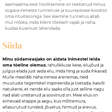
sisemaailma eest hoolitsemine on tekitanud minus
sügava inimeste tunnetuse ja suurepärase koostöö
oma intuitsiooniga. See sisemine tunnetus aitab
mul mõista, mida klient tõeliselt vajab ja näha,
kuidas küsimust lahendada.
Süda
Minu südameasjaks on aidata inimestel leida
oma tõeline olemus
, rahulikkuse kese, elujõud ja
julgus elada just seda elu, mida hing ja süda ihkavad.
Mulle meeldib näha inimesi arenemas, neid
muutuste tegemistel inspireerida ja toetada, kasvõi
natukene, et nende elu saaks olla just selline nagu
nad alati unistanud ja soovinud on. Meie elus on
erinevaid etappe ja aegu, kus mõttemüra,
allasurutud tunded, jõuetus, hirmud ja ärevus,