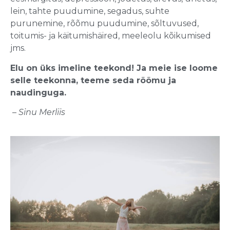
lein, tahte puudumine, segadus, suhte
purunemine, rõõmu puudumine, sõltuvused,
toitumis- ja käitumishäired, meeleolu kõikumised
jms.
Elu on üks imeline teekond! Ja meie ise loome
selle teekonna, teeme seda rõõmu ja
naudinguga.
–
Sinu
Merliis