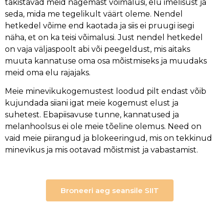
takistavad meid nägemast võimalusi, elu imelisust ja
seda, mida me tegelikult väärt oleme. Nendel
hetkedel võime end kaotada ja siis ei pruugi isegi
näha, et on ka teisi võimalusi. Just nendel hetkedel
on vaja väljaspoolt abi või peegeldust, mis aitaks
muuta kannatuse oma osa mõistmiseks ja muudaks
meid oma elu rajajaks.
Meie minevikukogemustest loodud pilt endast võib
kujundada siiani igat meie kogemust elust ja
suhetest. Ebapiisavuse tunne, kannatused ja
melanhoolsus ei ole meie tõeline olemus. Need on
vaid meie piirangud ja blokeeringud, mis on tekkinud
minevikus ja mis ootavad mõistmist ja vabastamist.
Broneeri aeg seansile SIIT