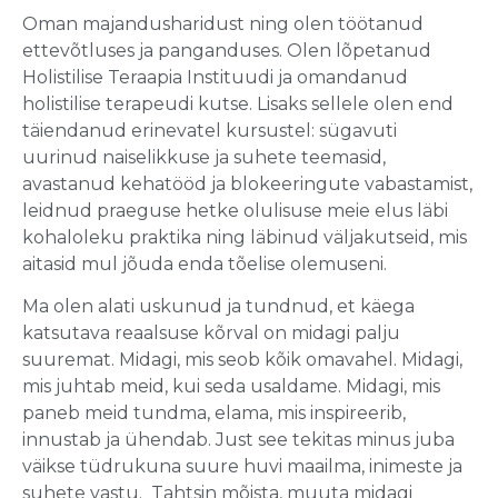
Oman majandusharidust ning olen töötanud
ettevõtluses ja panganduses. Olen lõpetanud
Holistilise Teraapia Instituudi ja omandanud
holistilise terapeudi kutse. Lisaks sellele olen end
täiendanud erinevatel kursustel: sügavuti
uurinud naiselikkuse ja suhete teemasid,
avastanud kehatööd ja blokeeringute vabastamist,
leidnud praeguse hetke olulisuse meie elus läbi
kohaloleku praktika ning läbinud väljakutseid, mis
aitasid mul jõuda enda tõelise olemuseni.
Ma olen alati uskunud ja tundnud, et käega
katsutava reaalsuse kõrval on midagi palju
suuremat. Midagi, mis seob kõik omavahel. Midagi,
mis juhtab meid, kui seda usaldame. Midagi, mis
paneb meid tundma, elama, mis inspireerib,
innustab ja ühendab. Just see tekitas minus juba
väikse tüdrukuna suure huvi maailma, inimeste ja
suhete vastu. Tahtsin mõista, muuta midagi