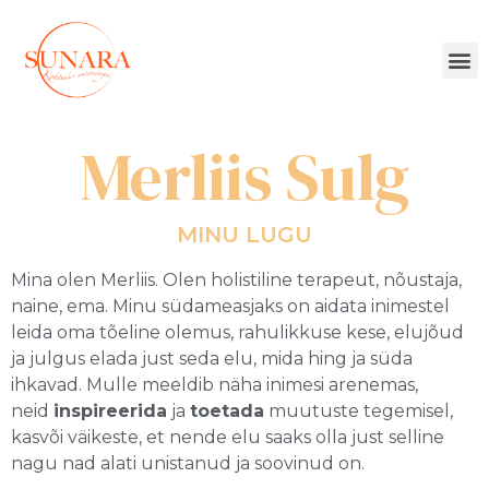
Merliis Sulg
MINU LUGU
Mina olen Merliis. Olen holistiline terapeut, nõustaja,
naine, ema. Minu südameasjaks on aidata inimestel
leida oma tõeline olemus, rahulikkuse kese, elujõud
ja julgus elada just seda elu, mida hing ja süda
ihkavad. Mulle meeldib näha inimesi arenemas,
neid
inspireerida
ja
toetada
muutuste tegemisel,
kasvõi väikeste, et nende elu saaks olla just selline
nagu nad alati unistanud ja soovinud on.