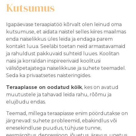
Kutsumus
Igapäevase teraapiatöö kõrvalt olen leinud oma
kutsumuse, et aidata naistel selles kiires maailmas
enda naiselikkus üles leida ja endaga parem
kontakt luua. Seeläbi toetan neid armastavamaid
ja rahuldust pakkuvaid suhteid luues. Koolitan
naisi ja korraldan inspireerivaid koolitusi
välisõpetajatega naiselikkuse ja suhete teemadel.
Seda ka privaatsetes naisteringides.
Teraapiasse on oodatud kõik
, kes on avatud
muutustele ja tahavad leida rahu, rõõmu ja
elujõudu endas.
Teemad, millega teraapiasse enim pöördutakse on
järgnevad: suhete probleemid, ebakindlus või
enesekindluse puudus, tühjuse tunne,
eesmärgitus, depressioon, jõuetus, ärevus, unetus,